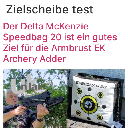
Zielscheibe test
Der Delta McKenzie
Speedbag 20 ist ein gutes
Ziel für die Armbrust EK
Archery Adder