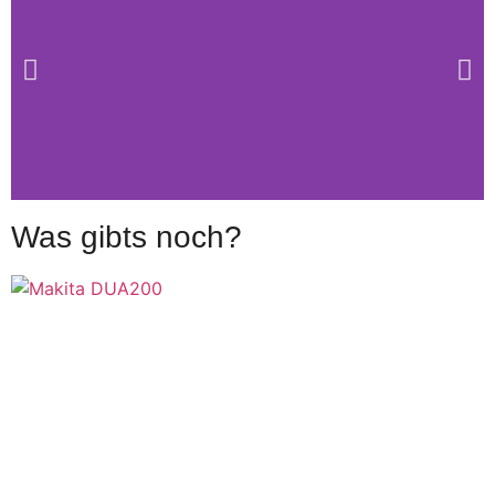
Was gibts noch?
Makita
DGA519
Akku-
Winkelschleifer
18 V mit X-
LOCK im
Test
Click Here