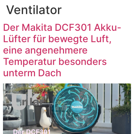
Ventilator
Der Makita DCF301 Akku-
Lüfter für bewegte Luft,
eine angenehmere
Temperatur besonders
unterm Dach