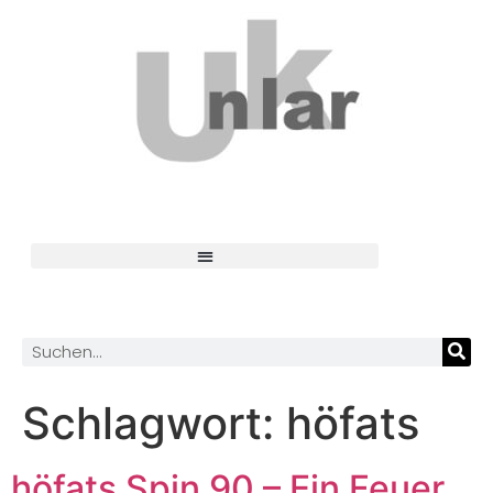
Schlagwort:
höfats
höfats Spin 90 – Ein Feuer