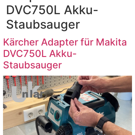
DVC750L Akku-
Staubsauger
Kärcher Adapter für Makita
DVC750L Akku-
Staubsauger