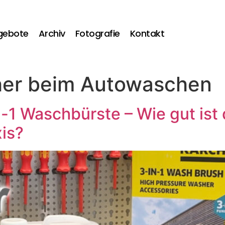
gebote
Archiv
Fotografie
Kontakt
her beim Autowaschen
n-1 Waschbürste – Wie gut ist
xis?