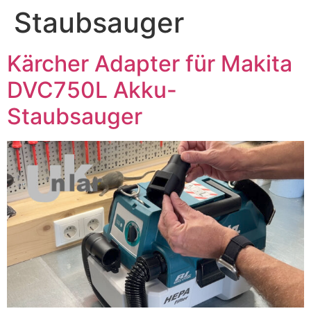
Staubsauger
Kärcher Adapter für Makita
DVC750L Akku-
Staubsauger