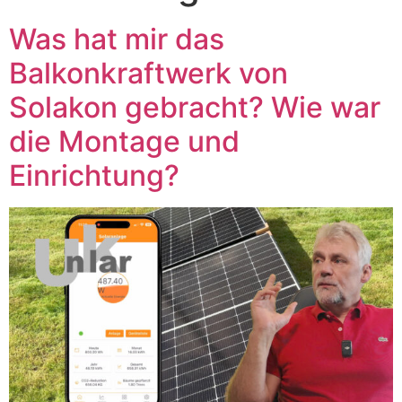
Was hat mir das
Balkonkraftwerk von
Solakon gebracht? Wie war
die Montage und
Einrichtung?