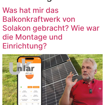
Was hat mir das
Balkonkraftwerk von
Solakon gebracht? Wie war
die Montage und
Einrichtung?