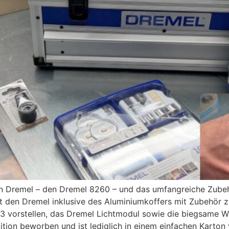
von Dremel – den Dremel 8260 – und das umfangreiche Zube
t den Dremel inklusive des Aluminiumkoffers mit Zubehör z
 vorstellen, das Dremel Lichtmodul sowie die biegsame We
Edition beworben und ist lediglich in einem einfachen Karto