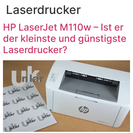
Laserdrucker
HP LaserJet M110w – Ist er
der kleinste und günstigste
Laserdrucker?