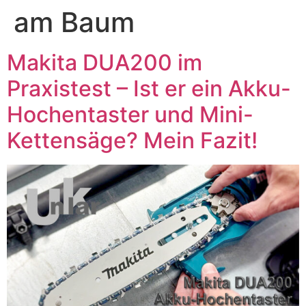
am Baum
Makita DUA200 im
Praxistest – Ist er ein Akku-
Hochentaster und Mini-
Kettensäge? Mein Fazit!