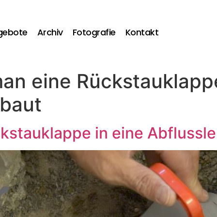
gebote
Archiv
Fotografie
Kontakt
an eine Rückstauklappe
nbaut
stauklappe in eine Abflussle