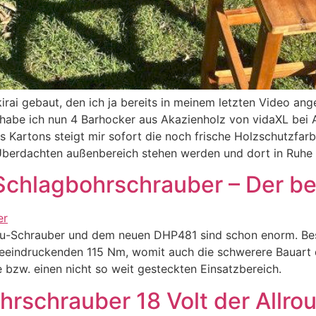
irai gebaut, den ich ja bereits in meinem letzten Video a
zu habe ich nun 4 Barhocker aus Akazienholz von vidaXL b
 Kartons steigt mir sofort die noch frische Holzschutzfarb
 Überdachten außenbereich stehen werden und dort in Ruhe
chlagbohrschrauber – Der be
u-Schrauber und dem neuen DHP481 sind schon enorm. Bes
beeindruckenden 115 Nm, womit auch die schwerere Bauart d
 bzw. einen nicht so weit gesteckten Einsatzbereich.
rschrauber 18 Volt der Allro