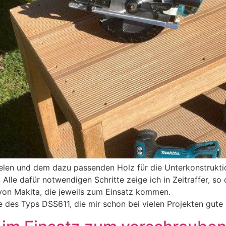
ielen und dem dazu passenden Holz für die Unterkonstruktio
lle dafür notwendigen Schritte zeige ich in Zeitraffer, so 
on Makita, die jeweils zum Einsatz kommen.
des Typs DSS611, die mir schon bei vielen Projekten gute D