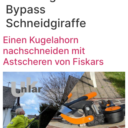
Bypass
Schneidgiraffe
Einen Kugelahorn
nachschneiden mit
Astscheren von Fiskars