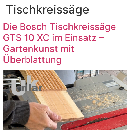
Tischkreissäge
Die Bosch Tischkreissäge
GTS 10 XC im Einsatz –
Gartenkunst mit
Überblattung