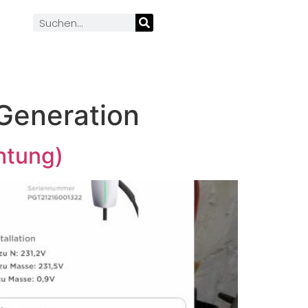
 Generation
htung)