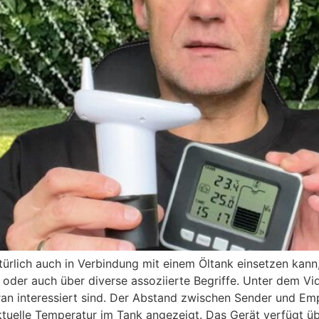
türlich auch in Verbindung mit einem Öltank einsetzen kan
der auch über diverse assoziierte Begriffe. Unter dem Vid
an interessiert sind. Der Abstand zwischen Sender und Em
tuelle Temperatur im Tank angezeigt. Das Gerät verfügt üb