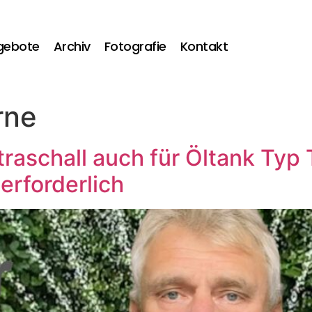
gebote
Archiv
Fotografie
Kontakt
rne
raschall auch für Öltank Ty
erforderlich