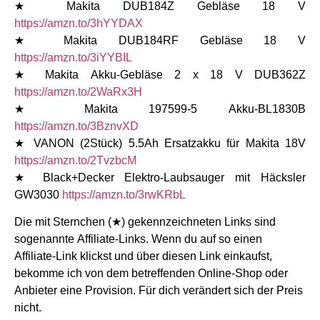
★ Makita DUB184Z Gebläse 18 V
https://amzn.to/3hYYDAX
★ Makita DUB184RF Gebläse 18 V
https://amzn.to/3iYYBIL
★ Makita Akku-Gebläse 2 x 18 V DUB362Z
https://amzn.to/2WaRx3H
★ Makita 197599-5 Akku-BL1830B
https://amzn.to/3BznvXD
★ VANON (2Stück) 5.5Ah Ersatzakku für Makita 18V
https://amzn.to/2TvzbcM
★ Black+Decker Elektro-Laubsauger mit Häcksler
GW3030
https://amzn.to/3rwKRbL
Die mit Sternchen (★) gekennzeichneten Links sind
sogenannte Affiliate-Links. Wenn du auf so einen
Affiliate-Link klickst und über diesen Link einkaufst,
bekomme ich von dem betreffenden Online-Shop oder
Anbieter eine Provision. Für dich verändert sich der Preis
nicht.