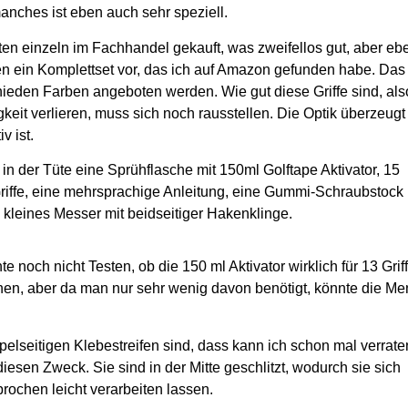
anches ist eben auch sehr speziell.
en einzeln im Fachhandel gekauft, was zweifellos gut, aber eb
hnen ein Komplettset vor, das ich auf Amazon gefunden habe. Das
schieden Farben angeboten werden. Wie gut diese Griffe sind, als
igkeit verlieren, muss sich noch rausstellen. Die Optik überzeug
v ist.
 in der Tüte eine Sprühflasche mit 150ml Golftape Aktivator, 15
riffe, eine mehrsprachige Anleitung, eine
Gummi-Schraubstock
kleines Messer mit beidseitiger Hakenklinge.
te noch nicht Testen, ob die 150 ml Aktivator wirklich für 13 Grif
hen, aber da man nur sehr wenig davon benötigt, könnte die M
elseitigen Klebestreifen sind, dass kann ich schon mal verrate
diesen Zweck. Sie sind in der Mitte geschlitzt, wodurch sie sich
rochen leicht verarbeiten lassen.