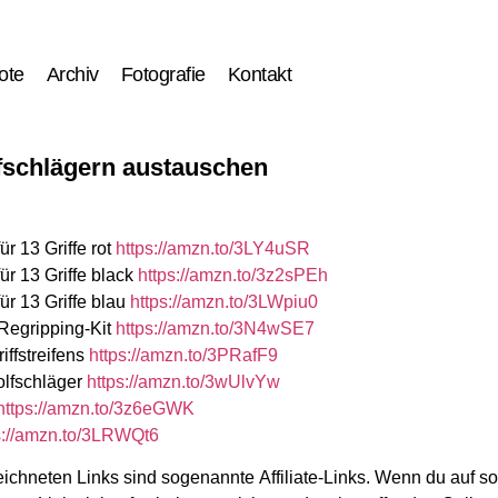
ote
Archiv
Fotografie
Kontakt
fschlägern austauschen
r 13 Griffe rot
https://amzn.to/3LY4uSR
ür 13 Griffe black
https://amzn.to/3z2sPEh
ür 13 Griffe blau
https://amzn.to/3LWpiu0
Regripping-Kit
https://amzn.to/3N4wSE7
iffstreifens
https://amzn.to/3PRafF9
olfschläger
https://amzn.to/3wUlvYw
https://amzn.to/3z6eGWK
s://amzn.to/3LRWQt6
ichneten Links sind sogenannte Affiliate-Links. Wenn du auf s