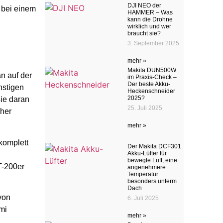
DJI NEO der
 bei einem
HAMMER – Was
kann die Drohne
wirklich und wer
braucht sie?
3. September 2025
mehr »
Makita DUN500W
n auf der
im Praxis-Check –
Der beste Akku-
nstigen
Heckenschneider
2025?
ie daran
25. Juli 2025
cher
mehr »
komplett
Der Makita DCF301
Akku-Lüfter für
bewegte Luft, eine
T-200er
angenehmere
Temperatur
besonders unterm
Dach
von
6. Juli 2025
mi
mehr »