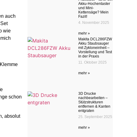
Akku-Hochentaster
und Mini-
Kettensäge? Mein
en auch
Fazit!
4. November 2025
 Set
o wie
mehr »
t mich
Makita DCL286FZW
Akku Staubsauger
mit Zykloneinheit –
Vorstellung und Test
in der Praxis
11. Oktober 2025
 Klemme
mehr »
fe
3D Drucke
enge schon
nachbearbeiten –
Stützstrukturen
entfernen & Kanten
entgraten
n, absolut
25. September 2025
mehr »