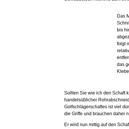
Das M
Schnit
bis hi
abge
folgt 
relat
entfe
das g
Klebe
Sollten Sie wie ich den Schaft 
handelsüblicher Rohrabschneid
Golfschlägerschaftes ist viel dü
die Griffe und brauchen daher n
Er wird nun mittig auf den Scha