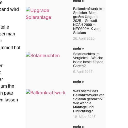
mehr »
ie
band wird
Balkonkraftwerk mit
Speicher: Mein
großes Upgrade
2025 – Growatt
NOAH 2000 +
telle
NEO800M-X von
Solakon
obei man
26. April 2025
r
ammelt hat
mehr »
Solarleuchten im
Vergleich – Welche
ist die beste für den
er
Garten?
6. April 2025
t
er
mehr »
, um ihn
Was hat mir das
in paar
Balkonkraftwerk von
Solakon gebracht?
en lassen
Wie war die
Montage und
Einrichtung?
18. März 2025
mehr »