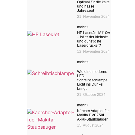
Optimal für die kalte
und nasse
Jahreszeit
21. November 2024
mehr »
HP LaserJet M110w
– Ist er der kleinste
und günstigste
Laserdrucker?
12. November 2024
mehr »
Wie eine moderne
LED-
Schreibtischlampe
Licht ins Dunkel
bringt
21. Oktober 2024
mehr »
Kärcher Adapter für
Makita DVC750L
Akku-Staubsauger
15. August 2024