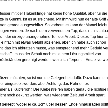
esser mit der Hakenklinge hat keine hohe Qualität, aber für di
te in Gummi, ist es ausreichend. Mit ihm wird nun der alte Griff
nten gerade ausgeschlitzt. So vorbereitet kann der Mantel leicht
zogen werden.
Je nach dem verwendeten Tap, dass nun sichtbar
nun der einzige unangenehme Teil der Arbeit. Dieses Tap hier lä
iv einfach mit etwas Gefühl abziehen, aber ich habe auch schon 
rnt, das ich abkratzen musst, was entsprechend mehr Geduld verl
eschafft, muss der Schaft noch mit einem Lösungsmittel von
rückständen gereinigt werden, wozu ich Terpentin Ersatz verwe
kürzen möchten, so ist nun die Gelegenheit dafür. Dazu kann ein
er eingesetzt werden, aber Achtung, das Rohr eines
nner als Kupferrohr.
Die Klebestreifen haben genau die richtige 
icht noch gekürzt werden, was wiederum Zeit und Arbeit spart.
ft geklebt, wobei er ca. 1cm über dessen Ende hinausragen soll