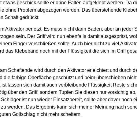
t etwas geschick sollte er ohne Falten aufgeklebt werden. Da d
nn sie ohne Problem abgezogen werden. Das überstehende Klebe
n Schaft gedrückt.
m Aktivator benetzt. Es muss nicht darin Baden, aber an jeder S
erzogen sein. Der Griff wird nun ebenfalls damit ausgespritzt, w
nem Finger verschließen sollte. Auch hier nicht zu viel Aktivato
 das Klebeband noch mit der Flüssigkeit die sich im Griff ges
 Schaftende wird durch den Aktivator erleichtert und durch d
die farbige Oberfläche geschützt und beim überschieben nich
ist lassen sich damit auch verbleibende Flüssigkeit Reste sich
tig über den Griff, sondern Tupfen Sie diesen nur vorsichtig ab
 Schläger ist nun wieder Einsatzbereit, sollte aber davor noch e
t zu werden. Das Ergebnis kann sich meiner Meinung nach seh
guten Golfschlag nicht mehr scheitern.