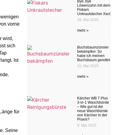
Bye, bye
Löwenzahn mit dem
Fiskars
Unkrautstecher Xact
e wenigen
29. Mai 2025
 von vorne
mehr »
 wird,
sst sich
Buchsbaumzünsler
bekämpfen: So
Tap
habe ich meinen
angt. Ist
Buchsbaum gerettet
15. Mai 2025
nde.
mehr »
Kärcher WB 7 Plus
3-in-1 Waschbürste
– Wie gut ist die
neue Waschbürste
Länge für
von Kärcher in der
Praxis?
9. Mai 2025
te. Seine