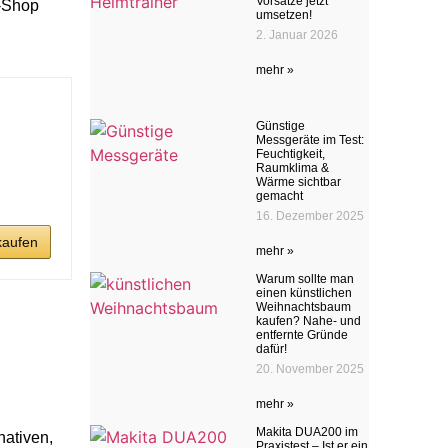
Vorsätze jetzt
e-Shop
umsetzen!
2. Januar 2026
mehr »
Günstige
Messgeräte im Test:
Feuchtigkeit,
Raumklima &
Wärme sichtbar
gemacht
16. Dezember 2025
kaufen
mehr »
Warum sollte man
einen künstlichen
Weihnachtsbaum
kaufen? Nahe- und
entfernte Gründe
dafür!
20. November 2025
mehr »
Makita DUA200 im
nativen,
Praxistest – Ist er ein