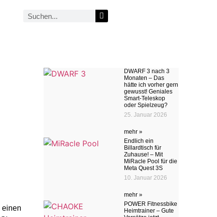
DWARF 3 nach 3
Monaten – Das
hätte ich vorher gern
gewusst! Geniales
Smart-Teleskop
oder Spielzeug?
25. Januar 2026
mehr »
Endlich ein
Billardtisch für
Zuhause! – Mit
MiRacle Pool für die
Meta Quest 3S
10. Januar 2026
mehr »
POWER Fitnessbike
o einen
Heimtrainer – Gute