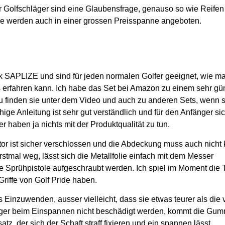
für Golfschläger sind eine Glaubensfrage, genauso so wie Reifen
ie werden auch in einer grossen Preisspanne angeboten.
ck SAPLIZE und sind für jeden normalen Golfer geeignet, wie ma
 erfahren kann. Ich habe das Set bei Amazon zu einem sehr gü
 finden sie unter dem Video und auch zu anderen Sets, wenn s
ige Anleitung ist sehr gut verständlich und für den Anfänger si
 haben ja nichts mit der Produktqualität zu tun.
or ist sicher verschlossen und die Abdeckung muss auch nicht 
rstmal weg, lässt sich die Metallfolie einfach mit dem Messer
e Sprühpistole aufgeschraubt werden.
Ich spiel im Moment die 
 Griffe von Golf Pride haben.
s Einzuwenden, ausser vielleicht, dass sie etwas teurer als die 
ger beim Einspannen nicht beschädigt werden, kommt die Gum
, der sich der Schaft straff fixieren und ein spannen lässt.