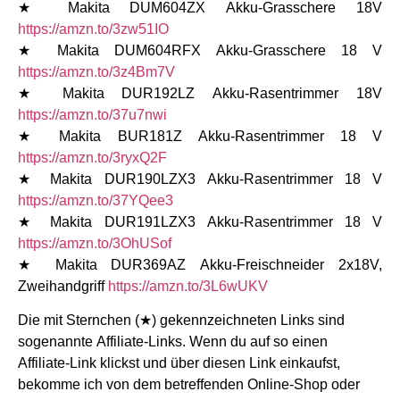
★ Makita DUM604ZX Akku-Grasschere 18V
https://amzn.to/3zw51IO
★ Makita DUM604RFX Akku-Grasschere 18 V
https://amzn.to/3z4Bm7V
★ Makita DUR192LZ Akku-Rasentrimmer 18V
https://amzn.to/37u7nwi
★ Makita BUR181Z Akku-Rasentrimmer 18 V
https://amzn.to/3ryxQ2F
★ Makita DUR190LZX3 Akku-Rasentrimmer 18 V
https://amzn.to/37YQee3
★ Makita DUR191LZX3 Akku-Rasentrimmer 18 V
https://amzn.to/3OhUSof
★ Makita DUR369AZ Akku-Freischneider 2x18V,
Zweihandgriff
https://amzn.to/3L6wUKV
Die mit Sternchen (★) gekennzeichneten Links sind
sogenannte Affiliate-Links. Wenn du auf so einen
Affiliate-Link klickst und über diesen Link einkaufst,
bekomme ich von dem betreffenden Online-Shop oder