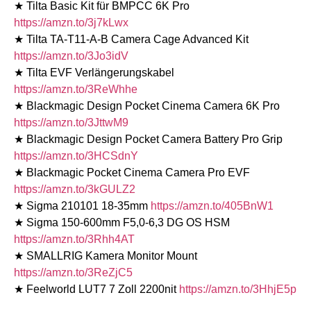
★ Tilta Basic Kit für BMPCC 6K Pro
https://amzn.to/3j7kLwx
★ Tilta TA-T11-A-B Camera Cage Advanced Kit
https://amzn.to/3Jo3idV
★ Tilta EVF Verlängerungskabel
https://amzn.to/3ReWhhe
★ Blackmagic Design Pocket Cinema Camera 6K Pro
https://amzn.to/3JttwM9
★ Blackmagic Design Pocket Camera Battery Pro Grip
https://amzn.to/3HCSdnY
★ Blackmagic Pocket Cinema Camera Pro EVF
https://amzn.to/3kGULZ2
★ Sigma 210101 18-35mm
https://amzn.to/405BnW1
★ Sigma 150-600mm F5,0-6,3 DG OS HSM
https://amzn.to/3Rhh4AT
★ SMALLRIG Kamera Monitor Mount
https://amzn.to/3ReZjC5
★ Feelworld LUT7 7 Zoll 2200nit
https://amzn.to/3HhjE5p