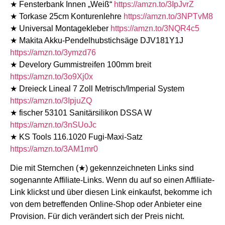
★ Fensterbank Innen „Weiß“
https://amzn.to/3IpJvrZ
★ Torkase 25cm Konturenlehre
https://amzn.to/3NPTvM8
★ Universal Montagekleber
https://amzn.to/3NQR4c5
★ Makita Akku-Pendelhubstichsäge DJV181Y1J
https://amzn.to/3ymzd76
★ Develory Gummistreifen 100mm breit
https://amzn.to/3o9Xj0x
★ Dreieck Lineal 7 Zoll Metrisch/Imperial System
https://amzn.to/3IpjuZQ
★ fischer 53101 Sanitärsilikon DSSA W
https://amzn.to/3nSUoJc
★ KS Tools 116.1020 Fugi-Maxi-Satz
https://amzn.to/3AM1mr0
Die mit Sternchen (★) gekennzeichneten Links sind
sogenannte Affiliate-Links. Wenn du auf so einen Affiliate-
Link klickst und über diesen Link einkaufst, bekomme ich
von dem betreffenden Online-Shop oder Anbieter eine
Provision. Für dich verändert sich der Preis nicht.